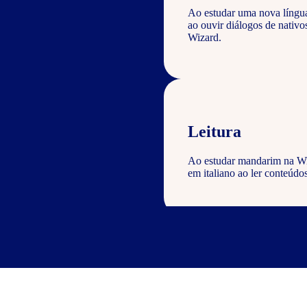
Ao estudar uma nova língu
ao ouvir diálogos de nati
Wizard.
Leitura
Ao estudar mandarim na Wiz
em italiano ao ler conteúdos
Escrita
Com o curso de chinês Wizar