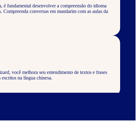
a, é fundamental desenvolver a compreensão do idioma
vos. Compreenda conversas em mandarim com as aulas da
ard, você melhora seu entendimento de textos e frases
 escritos na língua chinesa.
d, aprenda a escrever palavras, frases e textos em geral