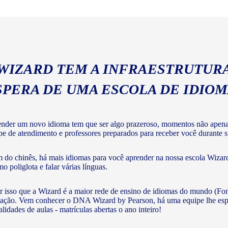
com a gramática e vocabulár
 WIZARD TEM A INFRAESTRUTURA
SPERA DE UMA ESCOLA DE IDIO
nder um novo idioma tem que ser algo prazeroso, momentos não apenas 
pe de atendimento e professores preparados para receber você durante su
 do chinês, há mais idiomas para você aprender na nossa escola Wizard
o poliglota e falar várias línguas.
r isso que a Wizard é a maior rede de ensino de idiomas do mundo (Fon
ação. Vem conhecer o DNA Wizard by Pearson, há uma equipe lhe esperan
lidades de aulas - matrículas abertas o ano inteiro!