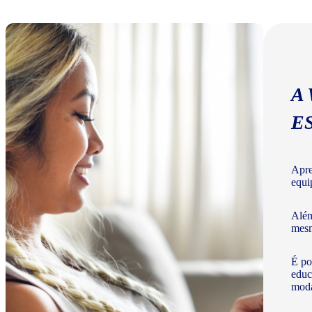
A
E
Apre
equi
Além
mesm
É po
educ
moda