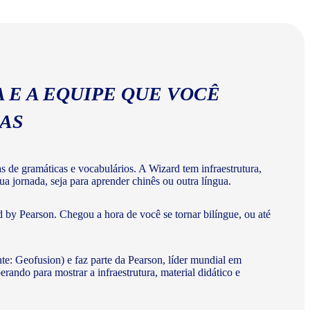
ios corretos da língua chinesa.
 E A EQUIPE QUE VOCÊ
MAS
de gramáticas e vocabulários. A Wizard tem infraestrutura,
a jornada, seja para aprender chinês ou outra língua.
 by Pearson. Chegou a hora de você se tornar bilíngue, ou até
te: Geofusion) e faz parte da Pearson, líder mundial em
do para mostrar a infraestrutura, material didático e