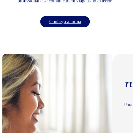
profissional e se comunicar em viagens ao exterior.
Conheça a turma
T
Para