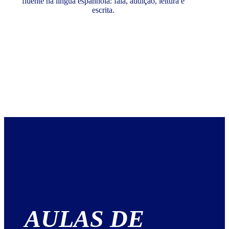
fluente na língua espanhola: fala, audição, leitura e
escrita.
AULAS DE