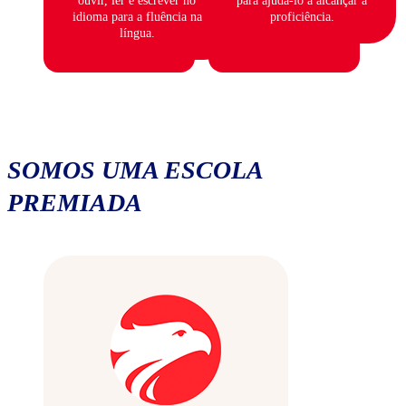
ouvir, ler e escrever no
para ajudá-lo a alcançar a
idioma para a fluência na
proficiência.
língua.
SOMOS UMA ESCOLA
PREMIADA