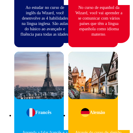
Ao estudar no curso de
No curso de espanhol da
inglês da Wizard, você
Wizard, você vai aprender a
desenvolve as 4 habilidades
se comunicar com vários
na língua inglesa. São aulas
países que têm a língua
do básico ao avançado e
espanhola como idioma
fluência para todas as idades.
materno.
Francês
Alemão
Aprenda a falar francês e a
Através do curso de alemão,