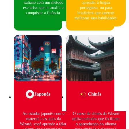
italiano com um método
aprender a língua
exclusivo que te auxilia a
portuguesa, ou para
conquistar a fluência.
brasileiros que querem
melhorar suas habilidades.
Japonês
Chinês
Ao estudar japonês com o
O curso de chinês da Wizard
material e as aulas da
utiliza métodos que facilitam
Wizard, você aprende a falar,
o aprendizado do idioma