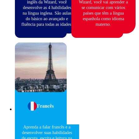
inglês da Wizard, você
Wizard, você vai aprender a
desenvolve as 4 habilidades
se comunicar com vários
na língua inglesa. São aulas
países que têm a língua
do básico ao avançado e
espanhola como idioma
fluência para todas as idades.
materno.
Francês
Aprenda a falar francês e a
desenvolver suas habilidades
de escuta, escrita e leitura na