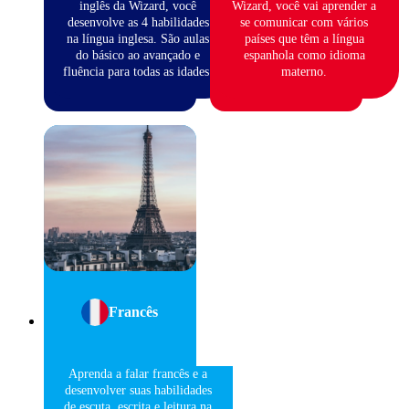
inglês da Wizard, você
Wizard, você vai aprender a
desenvolve as 4 habilidades
se comunicar com vários
na língua inglesa. São aulas
países que têm a língua
do básico ao avançado e
espanhola como idioma
fluência para todas as idades.
materno.
Francês
Aprenda a falar francês e a
desenvolver suas habilidades
de escuta, escrita e leitura na