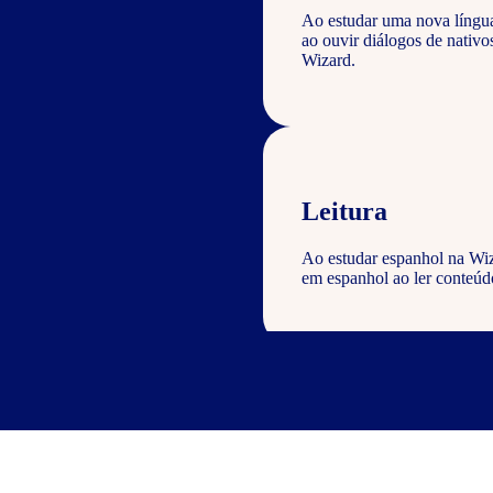
Ao estudar uma nova língu
ao ouvir diálogos de nativ
Wizard.
Leitura
Ao estudar espanhol na Wiz
em espanhol ao ler conteúdo
Escrita
Com o curso de espanhol Wiz