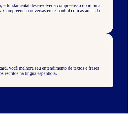
a, é fundamental desenvolver a compreensão do idioma
os. Compreenda conversas em espanhol com as aulas da
ard, você melhora seu entendimento de textos e frases
s escritos na língua espanhola.
ard, aprenda a escrever palavras, frases e textos em