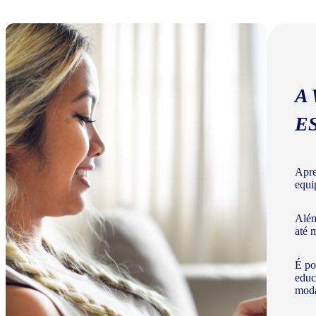
A
E
Apre
equi
Além
até 
É po
educ
moda