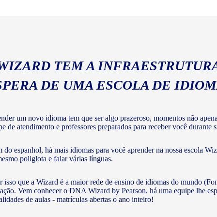
geral com a gramática e voc
 WIZARD TEM A INFRAESTRUTURA
SPERA DE UMA ESCOLA DE IDIO
nder um novo idioma tem que ser algo prazeroso, momentos não apenas 
pe de atendimento e professores preparados para receber você durante su
 do espanhol, há mais idiomas para você aprender na nossa escola Wiza
mesmo poliglota e falar várias línguas.
r isso que a Wizard é a maior rede de ensino de idiomas do mundo (Fon
ação. Vem conhecer o DNA Wizard by Pearson, há uma equipe lhe esperan
lidades de aulas - matrículas abertas o ano inteiro!