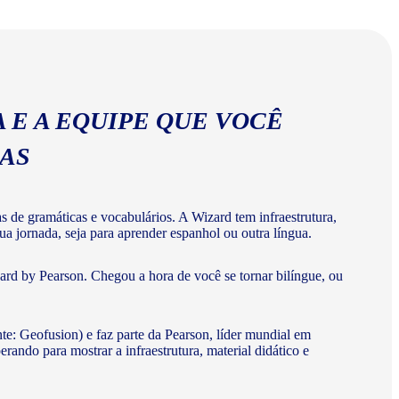
abulários corretos da língua espanhola.
 E A EQUIPE QUE VOCÊ
MAS
de gramáticas e vocabulários. A Wizard tem infraestrutura,
a jornada, seja para aprender espanhol ou outra língua.
rd by Pearson. Chegou a hora de você se tornar bilíngue, ou
te: Geofusion) e faz parte da Pearson, líder mundial em
do para mostrar a infraestrutura, material didático e