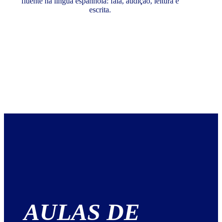
fluente na língua espanhola: fala, audição, leitura e
escrita.
AULAS DE