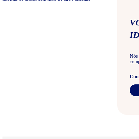
V
I
Nós 
comp
Conf