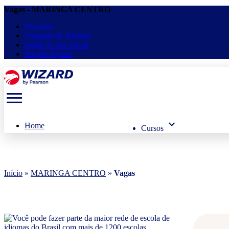
Vagas - MARINGA CENTRO
Parcerias
Franquia de Idiomas
Inglês na sua escola
Projeto Águias
menu
keyboard_arrow_down
Home
Cursos
Início
»
MARINGA CENTRO
»
Vagas