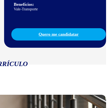
Benefícios:
Vale-Transporte
Quero me candidatar
RRÍCULO