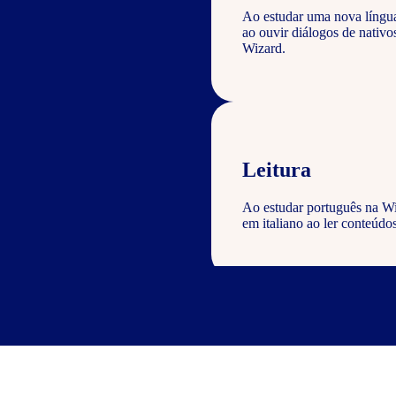
Ao estudar uma nova língu
ao ouvir diálogos de nativ
Wizard.
Leitura
Ao estudar português na Wi
em italiano ao ler conteúdos
Escrita
Com o curso de português Wi