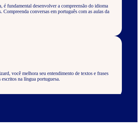
a, é fundamental desenvolver a compreensão do idioma
os. Compreenda conversas em português com as aulas da
zard, você melhora seu entendimento de textos e frases
 escritos na língua portuguesa.
zard, aprenda a escrever palavras, frases e textos em