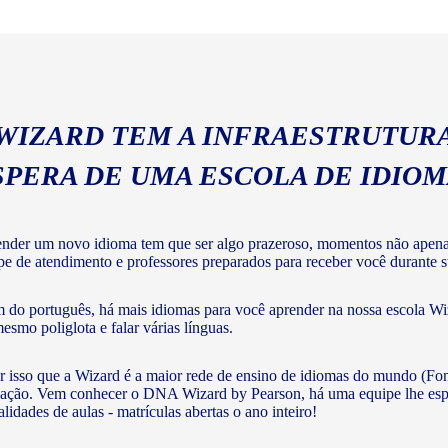
geral com a gramática e voc
 WIZARD TEM A INFRAESTRUTURA
SPERA DE UMA ESCOLA DE IDIO
nder um novo idioma tem que ser algo prazeroso, momentos não apenas 
pe de atendimento e professores preparados para receber você durante su
 do português, há mais idiomas para você aprender na nossa escola Wiz
mesmo poliglota e falar várias línguas.
r isso que a Wizard é a maior rede de ensino de idiomas do mundo (Fon
ação. Vem conhecer o DNA Wizard by Pearson, há uma equipe lhe esperan
lidades de aulas - matrículas abertas o ano inteiro!