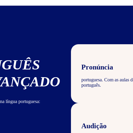
UGUÊS
Pronúncia
AVANÇADO
portuguesa. Com as aulas d
português.
na língua portuguesa:
Audição