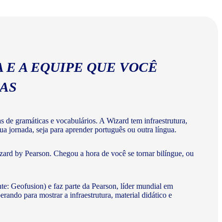
abulários corretos da língua portuguesa.
 E A EQUIPE QUE VOCÊ
MAS
de gramáticas e vocabulários. A Wizard tem infraestrutura,
a jornada, seja para aprender português ou outra língua.
ard by Pearson. Chegou a hora de você se tornar bilíngue, ou
te: Geofusion) e faz parte da Pearson, líder mundial em
do para mostrar a infraestrutura, material didático e