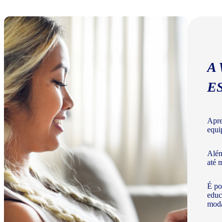
A
E
Apre
equi
Além
até 
É po
educ
moda