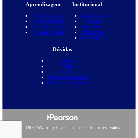
Aprendizagem
Institucional
Nossos Cursos
Quem Somos
Curso de Inglês
Equipe
Curso de Espanhol
Novidades
Nossas Escolas
Promoções
Blog Wizard
Dúvidas
Contato
Vagas
Parcerias
Perguntas frequentes
Política de privacidade
Copyright 2026 © Wizard by Pearson Todos os direitos reservados.