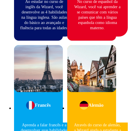
Ao estudar no curso de
No curso de espanhol da
inglês da Wizard, você
Wizard, você vai aprender a
desenvolve as 4 habilidades
se comunicar com vários
na língua inglesa. São aulas
países que têm a língua
do básico ao avançado e
espanhola como idioma
fluência para todas as idades.
materno.
Francês
Alemão
Aprenda a falar francês e a
Através do curso de alemão,
desenvolver suas habilidades
a Wizard ajuda o estudante a