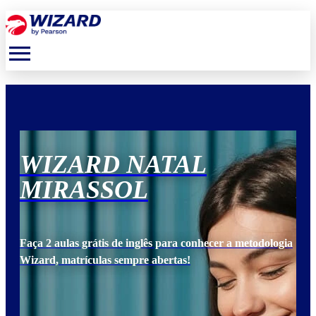
menu
WIZARD NATAL
W
MIRASSOL
M
ogia
Faça 2 aulas grátis de inglês para conhecer a metodologia
Faça
Wizard, matrículas sempre abertas!
Wiz