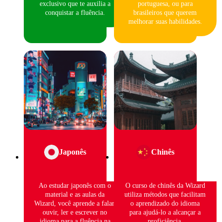
exclusivo que te auxilia a
portuguesa, ou para
conquistar a fluência.
brasileiros que querem
melhorar suas habilidades.
Japonês
Chinês
Ao estudar japonês com o
O curso de chinês da Wizard
material e as aulas da
utiliza métodos que facilitam
Wizard, você aprende a falar,
o aprendizado do idioma
ouvir, ler e escrever no
para ajudá-lo a alcançar a
idioma para a fluência na
proficiência.