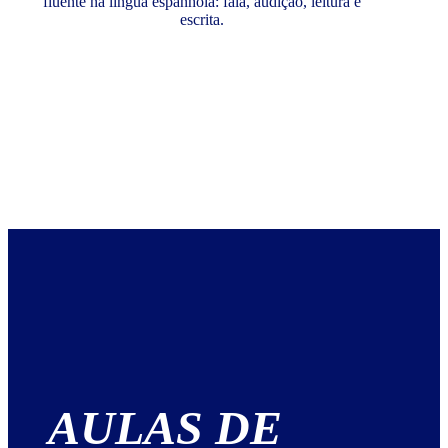
fluente na língua espanhola: fala, audição, leitura e
escrita.
AULAS DE