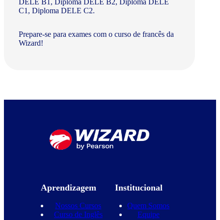
DELE B1, Diploma DELE B2, Diploma DELE
C1, Diploma DELE C2.
Prepare-se para exames com o curso de francês da
Wizard!
Aprendizagem
Institucional
Nossos Cursos
Quem Somos
Curso de Inglês
Equipe