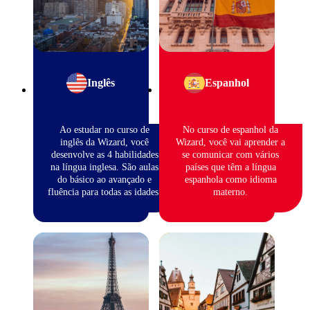
Inglês
Espanhol
Ao estudar no curso de
No curso de espanhol da
inglês da Wizard, você
Wizard, você vai aprender a
desenvolve as 4 habilidades
se comunicar com vários
na língua inglesa. São aulas
países que têm a língua
do básico ao avançado e
espanhola como idioma
fluência para todas as idades.
materno.