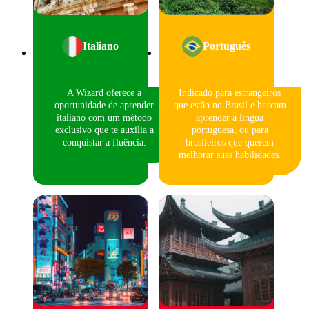
Italiano
Português
A Wizard oferece a
Indicado para estrangeiros
oportunidade de aprender
que estão no Brasil e buscam
italiano com um método
aprender a língua
exclusivo que te auxilia a
portuguesa, ou para
conquistar a fluência.
brasileiros que querem
melhorar suas habilidades.