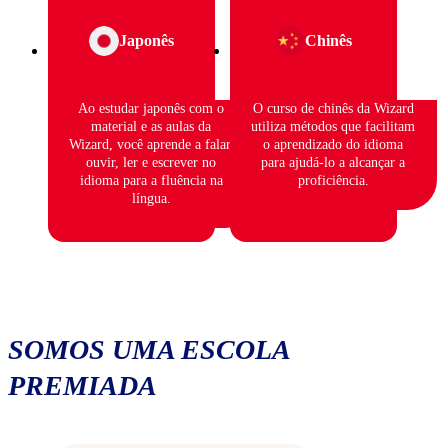
Japonês
Chinês
Ao estudar japonês com o
O curso de chinês da Wizard
material e as aulas da
utiliza métodos que facilitam
Wizard, você aprende a falar,
o aprendizado do idioma
ouvir, ler e escrever no
para ajudá-lo a alcançar a
idioma para a fluência na
proficiência.
língua.
SOMOS UMA ESCOLA
PREMIADA