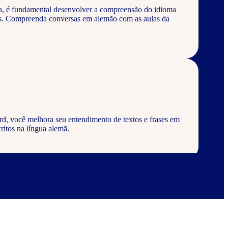
a, é fundamental desenvolver a compreensão do idioma
os. Compreenda conversas em alemão com as aulas da
d, você melhora seu entendimento de textos e frases em
ritos na língua alemã.
rd, aprenda a escrever palavras, frases e textos em