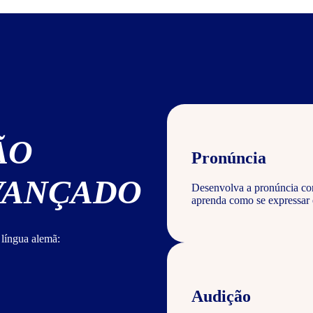
ÃO
Pronúncia
AVANÇADO
Desenvolva a pronúncia cor
aprenda como se expressar
 língua alemã:
Audição