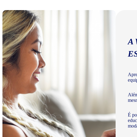
A
E
Apre
equi
Além
mesm
É po
educ
moda