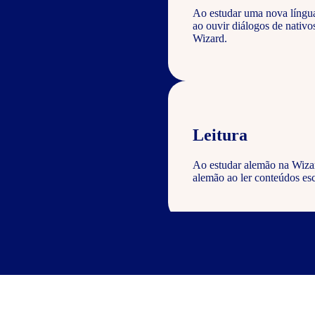
Ao estudar uma nova língu
ao ouvir diálogos de nativ
Wizard.
Leitura
Ao estudar alemão na Wizar
alemão ao ler conteúdos esc
Escrita
Com o curso de alemão Wiza