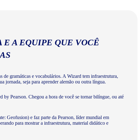
abulários corretos da língua alemã.
 E A EQUIPE QUE VOCÊ
MAS
de gramáticas e vocabulários. A Wizard tem infraestrutura,
ua jornada, seja para aprender alemão ou outra língua.
 by Pearson. Chegou a hora de você se tornar bilíngue, ou até
te: Geofusion) e faz parte da Pearson, líder mundial em
do para mostrar a infraestrutura, material didático e