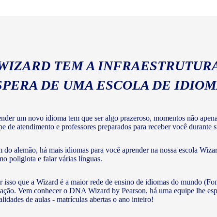
geral com a gramática e voc
 WIZARD TEM A INFRAESTRUTURA
SPERA DE UMA ESCOLA DE IDIO
nder um novo idioma tem que ser algo prazeroso, momentos não apenas 
pe de atendimento e professores preparados para receber você durante s
 do alemão, há mais idiomas para você aprender na nossa escola Wizard
o poliglota e falar várias línguas.
r isso que a Wizard é a maior rede de ensino de idiomas do mundo (Fon
ação. Vem conhecer o DNA Wizard by Pearson, há uma equipe lhe esperan
lidades de aulas - matrículas abertas o ano inteiro!