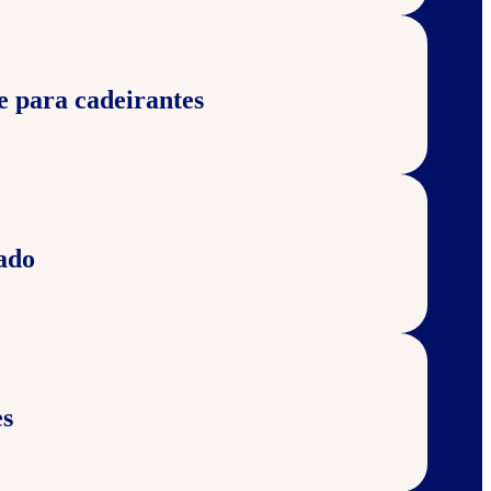
e para cadeirantes
ado
s