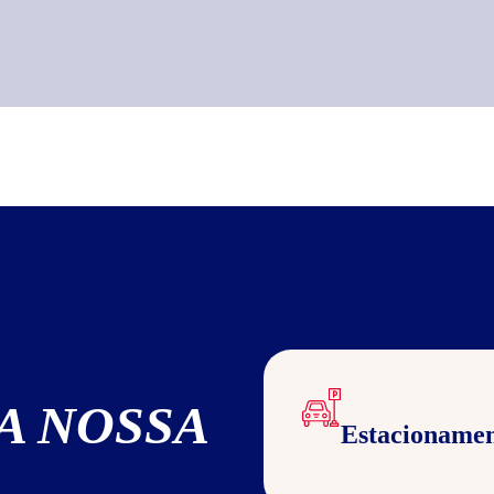
A NOSSA
Estacioname