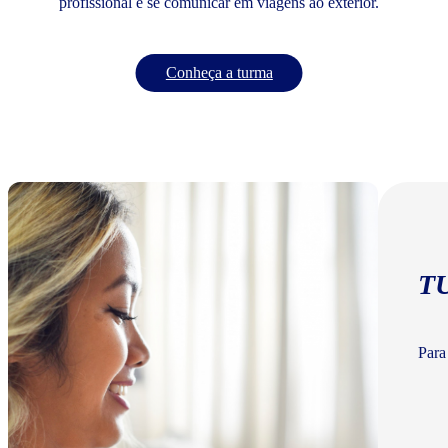
profissional e se comunicar em viagens ao exterior.
Conheça a turma
T
Para