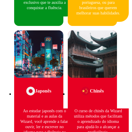
exclusivo que te auxilia a
portuguesa, ou para
conquistar a fluência.
brasileiros que querem
melhorar suas habilidades.
Japonês
Chinês
Ao estudar japonês com o
O curso de chinês da Wizard
material e as aulas da
utiliza métodos que facilitam
Wizard, você aprende a falar,
o aprendizado do idioma
ouvir, ler e escrever no
para ajudá-lo a alcançar a