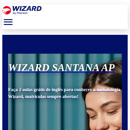
menu
P
WIZARD SANTANA AP
W
ogia
Faça 2 aulas grátis de inglês para conhecer a metodologia
Faça
Wizard, matrículas sempre abertas!
Wiz