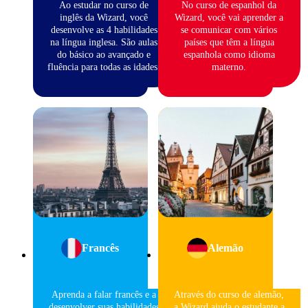
Ao estudar no curso de
No curso de espanhol da
inglês da Wizard, você
Wizard, você vai aprender a
desenvolve as 4 habilidades
se comunicar com vários
na língua inglesa. São aulas
países que têm a língua
do básico ao avançado e
espanhola como idioma
fluência para todas as idades.
materno.
Francês
Alemão
Aprenda a falar francês e a
Através do curso de alemão,
desenvolver suas habilidades
a Wizard ajuda o estudante a