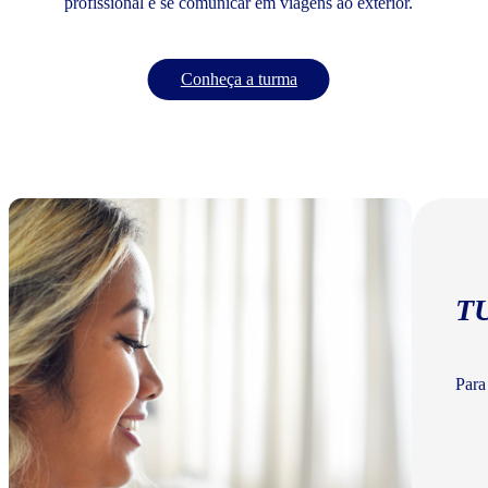
profissional e se comunicar em viagens ao exterior.
Conheça a turma
T
Para