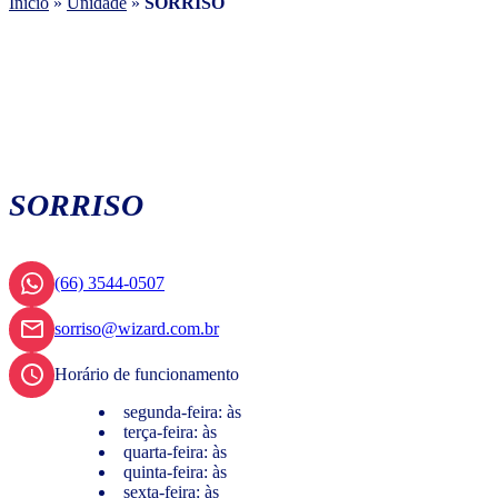
Início
»
Unidade
»
SORRISO
SORRISO
(66) 3544-0507
sorriso@wizard.com.br
Horário de funcionamento
segunda-feira: às
terça-feira: às
quarta-feira: às
quinta-feira: às
sexta-feira: às