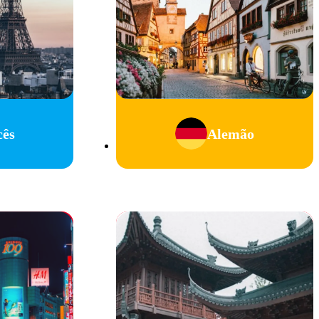
cês
Alemão