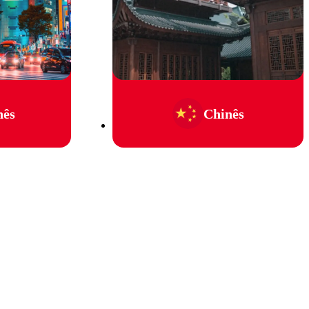
nês
Chinês