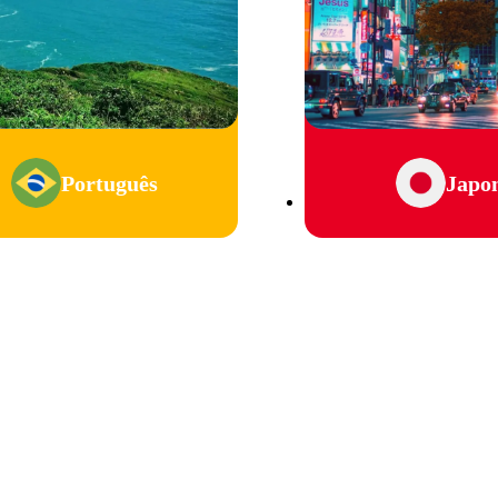
Português
Japo