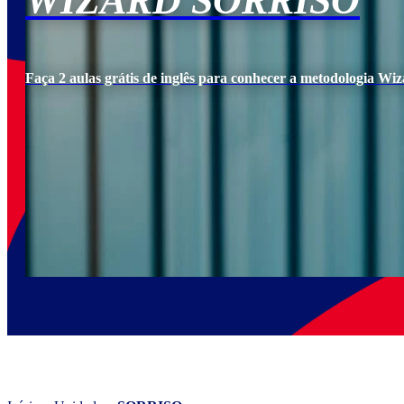
WIZARD SORRISO
Faça 2 aulas grátis de inglês para conhecer a metodologia Wiz