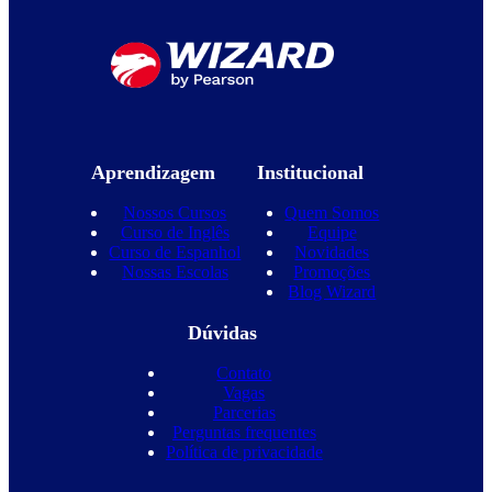
Aprendizagem
Institucional
Nossos Cursos
Quem Somos
Curso de Inglês
Equipe
Curso de Espanhol
Novidades
Nossas Escolas
Promoções
Blog Wizard
Dúvidas
Contato
Vagas
Parcerias
Perguntas frequentes
Política de privacidade