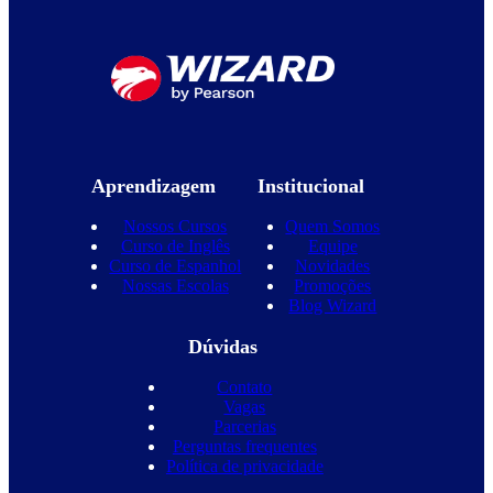
Aprendizagem
Institucional
Nossos Cursos
Quem Somos
Curso de Inglês
Equipe
Curso de Espanhol
Novidades
Nossas Escolas
Promoções
Blog Wizard
Dúvidas
Contato
Vagas
Parcerias
Perguntas frequentes
Política de privacidade