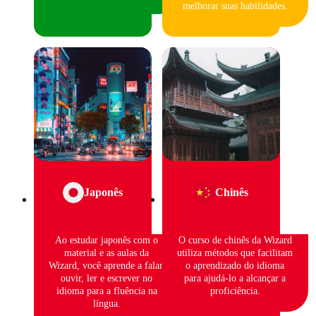
melhorar suas habilidades.
Japonês
Chinês
Ao estudar japonês com o
O curso de chinês da Wizard
material e as aulas da
utiliza métodos que facilitam
Wizard, você aprende a falar,
o aprendizado do idioma
ouvir, ler e escrever no
para ajudá-lo a alcançar a
idioma para a fluência na
proficiência.
língua.