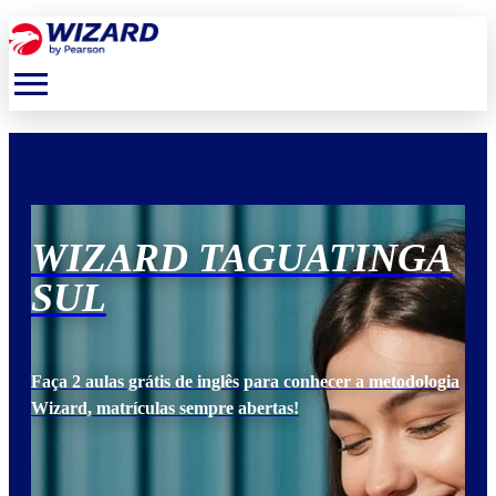
menu
A
WIZARD TAGUATINGA
W
SUL
S
ogia
Faça 2 aulas grátis de inglês para conhecer a metodologia
Faça
Wizard, matrículas sempre abertas!
Wiz