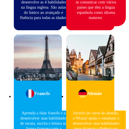
desenvolve as 4 habilidades
se comunicar com vários
na língua inglesa. São aulas
países que têm a língua
do básico ao avançado e
espanhola como idioma
fluência para todas as idades.
materno.
Francês
Alemão
Aprenda a falar francês e a
Através do curso de alemão,
desenvolver suas habilidades
a Wizard ajuda o estudante a
de escuta, escrita e leitura na
desenvolver suas habilidades
língua francesa com a
para alcançar a fluência na