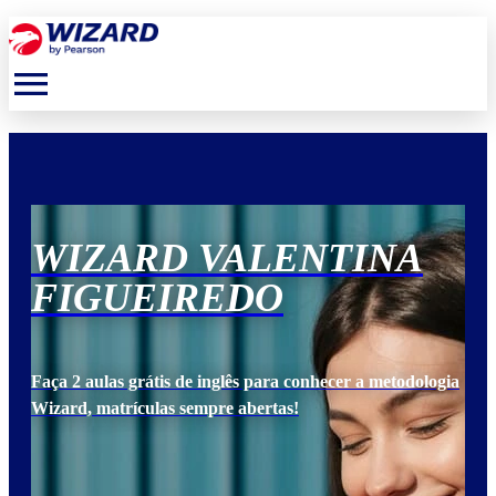
menu
WIZARD VALENTINA
W
FIGUEIREDO
F
ogia
Faça 2 aulas grátis de inglês para conhecer a metodologia
Faça
Wizard, matrículas sempre abertas!
Wiz