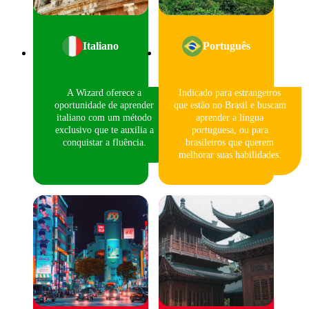
Italiano
Português
A Wizard oferece a
Indicado para estrangeiros
oportunidade de aprender
que estão no Brasil e buscam
italiano com um método
aprender a língua
exclusivo que te auxilia a
portuguesa, ou para
conquistar a fluência.
brasileiros que querem
melhorar suas habilidades.