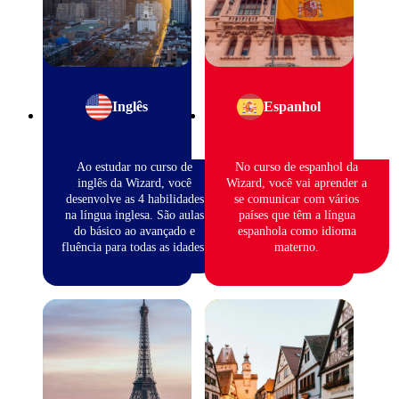
Inglês
Espanhol
Ao estudar no curso de
No curso de espanhol da
inglês da Wizard, você
Wizard, você vai aprender a
desenvolve as 4 habilidades
se comunicar com vários
na língua inglesa. São aulas
países que têm a língua
do básico ao avançado e
espanhola como idioma
fluência para todas as idades.
materno.