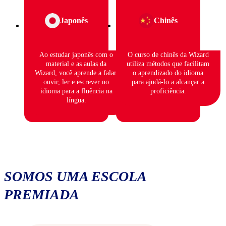
Japonês
Chinês
Ao estudar japonês com o
O curso de chinês da Wizard
material e as aulas da
utiliza métodos que facilitam
Wizard, você aprende a falar,
o aprendizado do idioma
ouvir, ler e escrever no
para ajudá-lo a alcançar a
idioma para a fluência na
proficiência.
língua.
SOMOS UMA ESCOLA
PREMIADA