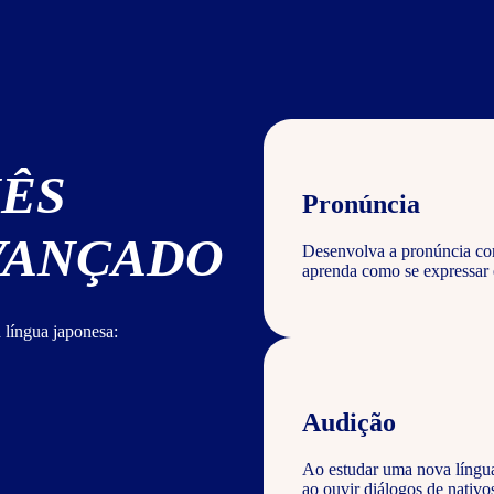
NÊS
Pronúncia
AVANÇADO
Desenvolva a pronúncia corr
aprenda como se expressar 
 língua japonesa:
Audição
Ao estudar uma nova língu
ao ouvir diálogos de nativ