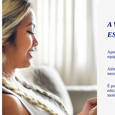
A
E
Apre
equi
Além
mesm
É po
educ
moda