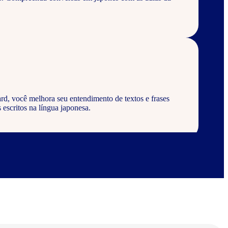
rd, você melhora seu entendimento de textos e frases
 escritos na língua japonesa.
rd, aprenda a escrever palavras, frases e textos em
abulários corretos da língua japonesa.