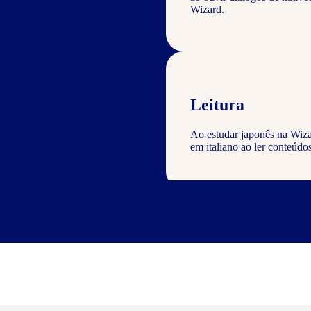
Wizard.
Leitura
Ao estudar japonês na Wiza
em italiano ao ler conteúdos
Escrita
Com o curso de japonês Wiza
geral com a gramática e voc