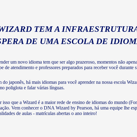
 WIZARD TEM A INFRAESTRUTURA
SPERA DE UMA ESCOLA DE IDIO
nder um novo idioma tem que ser algo prazeroso, momentos não apenas 
pe de atendimento e professores preparados para receber você durante su
 do japonês, há mais idiomas para você aprender na nossa escola Wizar
o poliglota e falar várias línguas.
r isso que a Wizard é a maior rede de ensino de idiomas do mundo (Fon
ação. Vem conhecer o DNA Wizard by Pearson, há uma equipe lhe esperan
lidades de aulas - matrículas abertas o ano inteiro!