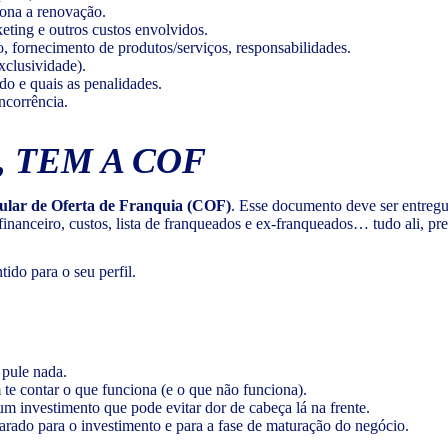
iona a renovação.
keting e outros custos envolvidos.
o, fornecimento de produtos/serviços, responsabilidades.
exclusividade).
do e quais as penalidades.
ncorrência.
 TEM A COF
ular de Oferta de Franquia (COF)
. Esse documento deve ser entregue
inanceiro, custos, lista de franqueados e ex-franqueados… tudo ali, pr
ido para o seu perfil.
 pule nada.
 te contar o que funciona (e o que não funciona).
 um investimento que pode evitar dor de cabeça lá na frente.
eparado para o investimento e para a fase de maturação do negócio.