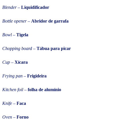
Blender
–
Liquidificador
Bottle opener
–
Abridor de garrafa
Bowl
–
Tigela
Chopping board
–
Tábua para picar
Cup
–
Xícara
Frying pan
–
Frigideira
Kitchen foil
–
folha de alumínio
Knife
–
Faca
Oven
–
Forno