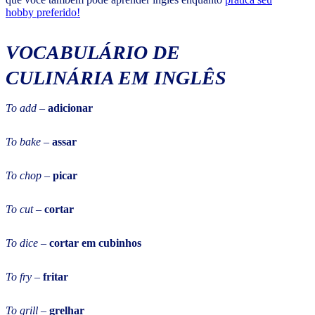
hobby preferido!
VOCABULÁRIO DE
CULINÁRIA EM INGLÊS
To add
–
adicionar
To bake
–
assar
To chop
–
picar
To cut
–
cortar
To dice
–
cortar em cubinhos
To fry
–
fritar
To grill
–
grelhar