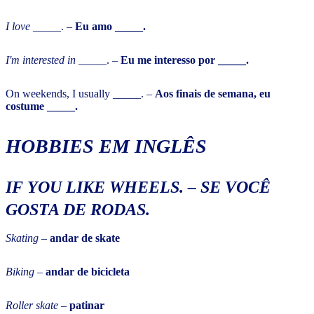
I love _____
. –
Eu amo _____.
I'm interested in ____
_. –
Eu me interesso por _____.
On weekends, I usually _____. –
Aos finais de semana, eu
costume _____.
HOBBIES EM INGLÊS
IF YOU LIKE WHEELS
. –
SE VOCÊ
GOSTA DE RODAS.
Skating
–
andar de skate
Biking
–
andar de bicicleta
Roller skate
–
patinar