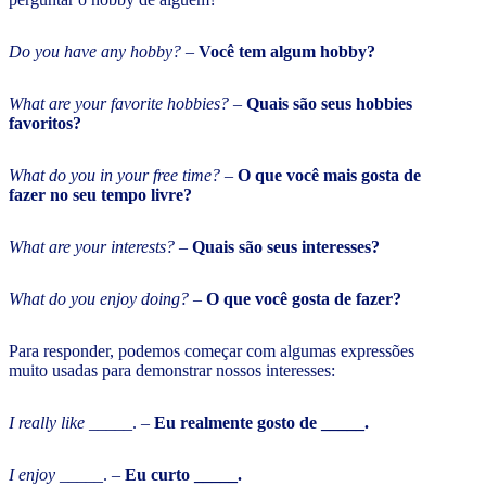
Do you have any hobby?
–
Você tem algum hobby?
What are your favorite hobbies?
–
Quais são seus hobbies
favoritos?
What do you in your free time?
–
O que você mais gosta de
fazer no seu tempo livre?
What are your interests?
–
Quais são seus interesses?
What do you enjoy doing?
–
O que você gosta de fazer?
Para responder, podemos começar com algumas expressões
muito usadas para demonstrar nossos interesses:
I really like _____
. –
Eu realmente gosto de _____.
I enjoy _____
. –
Eu curto _____.