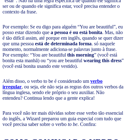
“estar”. Não há uma regra específica de quando ele significa
ser ou de quando ele significa estar, você precisa entender o
contexto da frase.
Por exemplo: Se eu digo para alguém “You are beautiful”, eu
posso estar dizendo que
a pessoa é ou está bonita
. Mas, não
é tão difícil assim, até porque em inglês, quando se quer dizer
que uma pessoa
está de determinada forma
. só naquele
momento, normalmente adiciona-se palavras junto à frase.
Por exemplo: “You are beautiful
this morning
” (você está
bonita esta manhã) ou “you are beautiful
wearing this dress
”
(você está bonita usando este vestido).
Além disso, o verbo to be é considerado um
verbo
irregular
, ou seja, ele não seja as regras dos outros verbos da
língua inglesa, sendo ele próprio o seu auxiliar. Não
entendeu? Continua lendo que a gente explica!
Para você não ter mais dúvidas sobre esse verbo tão essencial
do inglês, a Wizard preparou um guia especial com tudo que
você precisa saber sobre o verbo
to be
. Confira: