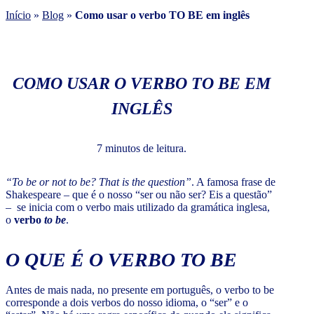
Início
»
Blog
»
Como usar o verbo TO BE em inglês
COMO USAR O VERBO TO BE EM
INGLÊS
7 minutos de leitura.
“To be or not to be? That is the question”
. A famosa frase de
Shakespeare – que é o nosso “ser ou não ser? Eis a questão”
– se inicia com o verbo mais utilizado da gramática inglesa,
o
verbo
to be
.
O QUE É O VERBO TO BE
Antes de mais nada, no presente em português, o verbo to be
corresponde a dois verbos do nosso idioma, o “ser” e o