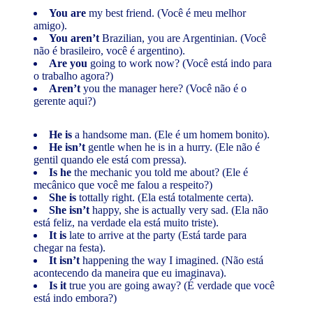
You are
my best friend. (Você é meu melhor
amigo).
You aren’t
Brazilian, you are Argentinian. (Você
não é brasileiro, você é argentino).
Are you
going to work now? (Você está indo para
o trabalho agora?)
Aren’t
you the manager here? (Você não é o
gerente aqui?)
He is
a handsome man. (Ele é um homem bonito).
He isn’t
gentle when he is in a hurry. (Ele não é
gentil quando ele está com pressa).
Is he
the mechanic you told me about? (Ele é
mecânico que você me falou a respeito?)
She is
tottally right. (Ela está totalmente certa).
She isn’t
happy, she is actually very sad. (Ela não
está feliz, na verdade ela está muito triste).
It is
late to arrive at the party (Está tarde para
chegar na festa).
It isn’t
happening the way I imagined. (Não está
acontecendo da maneira que eu imaginava).
Is it
true you are going away? (É verdade que você
está indo embora?)