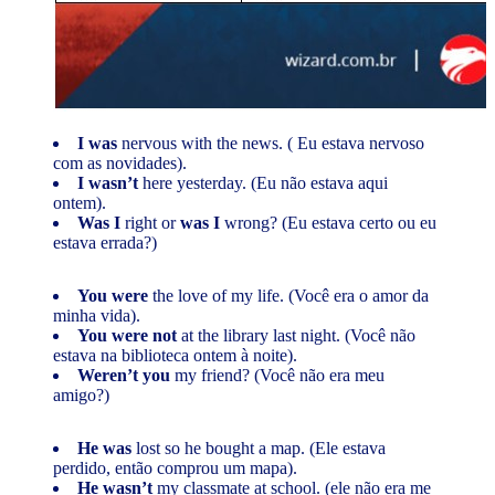
I was
nervous with the news. ( Eu estava nervoso
com as novidades).
I wasn’t
here yesterday. (Eu não estava aqui
ontem).
Was I
right or
was I
wrong? (Eu estava certo ou eu
estava errada?)
You were
the love of my life. (Você era o amor da
minha vida).
You were not
at the library last night. (Você não
estava na biblioteca ontem à noite).
Weren’t you
my friend? (Você não era meu
amigo?)
He was
lost so he bought a map. (Ele estava
perdido, então comprou um mapa).
He wasn’t
my classmate at school. (ele não era me