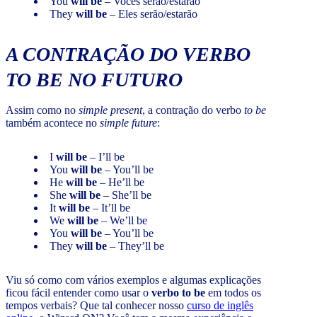
You
will be
– Vocês serão/estarão
They
will be
– Eles serão/estarão
A CONTRAÇÃO DO VERBO
TO BE
NO FUTURO
Assim como no
simple present
, a contração do verbo
to be
também acontece no
simple future
:
I
will be
– I’ll be
You
will be
– You’ll be
He
will be
– He’ll be
She
will be
– She’ll be
It
will be
– It’ll be
We
will be
– We’ll be
You
will be
– You’ll be
They
will be
– They’ll be
Viu só como com vários exemplos e algumas explicações
ficou fácil entender como usar o
verbo to be
em todos os
tempos verbais? Que tal conhecer nosso
curso de inglês