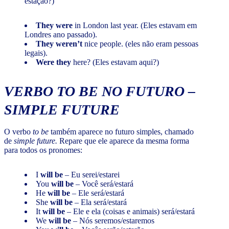
estação?)
They were
in London last year. (Eles estavam em
Londres ano passado).
They weren’t
nice people. (eles não eram pessoas
legais).
Were they
here? (Eles estavam aqui?)
VERBO TO BE NO FUTURO –
SIMPLE FUTURE
O verbo
to be
também aparece no futuro simples, chamado
de
simple future.
Repare que ele aparece da mesma forma
para todos os pronomes:
I
will be
– Eu serei/estarei
You
will be
– Você será/estará
He
will be
– Ele será/estará
She
will be
– Ela será/estará
It
will be
– Ele e ela (coisas e animais) será/estará
We
will be
– Nós seremos/estaremos