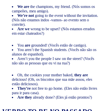
We are
the champions, my friend. (Nós somos os
campeões, meu amigo).
We’re not
going to the event without the invitation.
(Nós não estamos indos -vamos- ao evento sem o
convite).
Are we
wrong to be upset? (Nós estamos errados
em estar chateados?)
You
are
grounded! (Vocês estão de castigo).
You aren’t the Spanish students. (Vocês não são os
alunos de espanhol).
Aren’t you the people I saw on the street? (Vocês
não são as pessoas que eu vi na rua?)
Oh, the cookies your mother baked,
they are
delicious! (Oh, os biscoitos que sua mãe assou, eles
estão deliciosos).
They’re
not free to go home. (Eles não estão livres
para ir para casa).
Are they
already done? (Eles já estão prontos?)