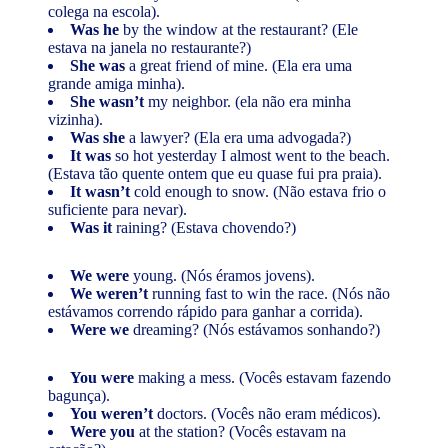
colega na escola).
Was he
by the window at the restaurant? (Ele
estava na janela no restaurante?)
She was
a great friend of mine. (Ela era uma
grande amiga minha).
She wasn’t
my neighbor. (ela não era minha
vizinha).
Was she
a lawyer? (Ela era uma advogada?)
It was
so hot yesterday I almost went to the beach.
(Estava tão quente ontem que eu quase fui pra praia).
It wasn’t
cold enough to snow. (Não estava frio o
suficiente para nevar).
Was it
raining? (Estava chovendo?)
We were
young. (Nós éramos jovens).
We weren’t
running fast to win the race. (Nós não
estávamos correndo rápido para ganhar a corrida).
Were we
dreaming? (Nós estávamos sonhando?)
You were
making a mess. (Vocês estavam fazendo
bagunça).
You weren’t
doctors. (Vocês não eram médicos).
Were you
at the station? (Vocês estavam na