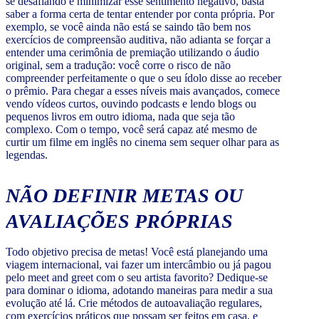
se desafiando e minimizar esse sentimento negativo, basta
saber a forma certa de tentar entender por conta própria. Por
exemplo, se você ainda não está se saindo tão bem nos
exercícios de compreensão auditiva, não adianta se forçar a
entender uma cerimônia de premiação utilizando o áudio
original, sem a tradução: você corre o risco de não
compreender perfeitamente o que o seu ídolo disse ao receber
o prêmio. Para chegar a esses níveis mais avançados, comece
vendo vídeos curtos, ouvindo podcasts e lendo blogs ou
pequenos livros em outro idioma, nada que seja tão
complexo. Com o tempo, você será capaz até mesmo de
curtir um filme em inglês no cinema sem sequer olhar para as
legendas.
NÃO DEFINIR METAS OU
AVALIAÇÕES PRÓPRIAS
Todo objetivo precisa de metas! Você está planejando uma
viagem internacional, vai fazer um intercâmbio ou já pagou
pelo meet and greet com o seu artista favorito? Dedique-se
para dominar o idioma, adotando maneiras para medir a sua
evolução até lá. Crie métodos de autoavaliação regulares,
com exercícios práticos que possam ser feitos em casa, e