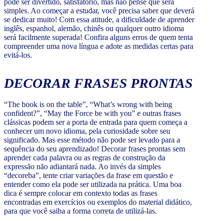
pode ser divertido, satisfatório, mas não pense que será
simples. Ao começar a estudar, você precisa saber que deverá
se dedicar muito! Com essa atitude, a dificuldade de aprender
inglês, espanhol, alemão, chinês ou qualquer outro idioma
será facilmente superada! Confira alguns erros de quem tenta
compreender uma nova língua e adote as medidas certas para
evitá-los.
DECORAR FRASES PRONTAS
“The book is on the table”, “What’s wrong with being
confident?”, “May the Force be with you” e outras frases
clássicas podem ser a porta de entrada para quem começa a
conhecer um novo idioma, pela curiosidade sobre seu
significado. Mas esse método não pode ser levado para a
sequência do seu aprendizado! Decorar frases prontas sem
aprender cada palavra ou as regras de construção da
expressão não adiantará nada. Ao invés da simples
“decoreba”, tente criar variações da frase em questão e
entender como ela pode ser utilizada na prática. Uma boa
dica é sempre colocar em contexto todas as frases
encontradas em exercícios ou exemplos do material didático,
para que você saiba a forma correta de utilizá-las.