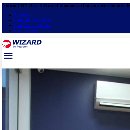
Parcerias
Franquia de Idiomas
Inglês na sua escola
Projeto Águias
menu
keyboard_arrow_down
keyboard_arrow_down
Estude online
Cursos presenciais