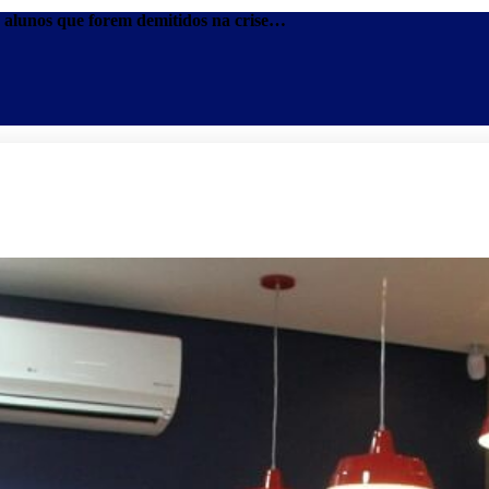
Notícia CNN Brasil: Wizard Idiomas vai bancar mensalidades de alunos que forem demitidos na crise - Notícias - Blog
Promoções
Escolas
Di