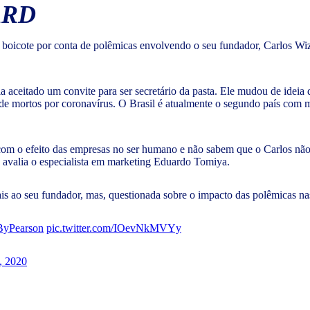
ARD
 boicote por conta de polêmicas envolvendo o seu fundador, Carlos Wi
a aceitado um convite para ser secretário da pasta. Ele mudou de ideia
 de mortos por coronavírus. O Brasil é atualmente o segundo país com 
com o efeito das empresas no ser humano e não sabem que o Carlos nã
, avalia o especialista em marketing Eduardo Tomiya.
s ao seu fundador, mas, questionada sobre o impacto das polêmicas nas 
ByPearson
pic.twitter.com/IOevNkMVYy
, 2020