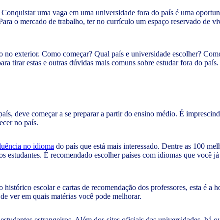
s. Conquistar uma vaga em uma universidade fora do país é uma oportun
ra o mercado de trabalho, ter no currículo um espaço reservado de viv
o no exterior. Como começar? Qual país e universidade escolher? Como
ra tirar estas e outras dúvidas mais comuns sobre estudar fora do país.
aís, deve começar a se preparar a partir do ensino médio. É imprescind
ecer no país.
luência no idioma
do país que está mais interessado. Dentre as 100 me
os estudantes. É recomendado escolher países com idiomas que você já 
o histórico escolar e cartas de recomendação dos professores, esta é a h
m de ver em quais matérias você pode melhorar.
estudantes estrangeiros. Além dos sites oficiais das universidades, há