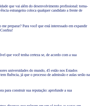
idade que vai além do desenvolvimento profissional: torna-
ência estrangeira coloca qualquer candidato a frente de
 me preparar? Para você que está interessado em expandir
 Confira!
ível que você tenha certeza se, de acordo com a sua
lhores universidades do mundo, 45 estão nos Estados
tem fluência, já que o processo de admissão e aulas serão na
ora para construir sua reputação: aprofunde a sua
 outros diversos que reúnem em um só todas as vagas em