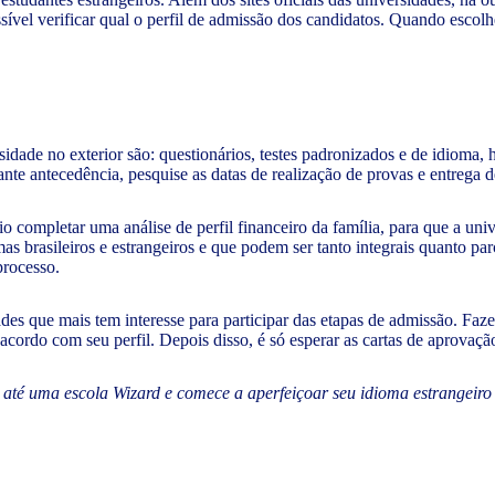
sível verificar qual o perfil de admissão dos candidatos. Quando escolhe
dade no exterior são: questionários, testes padronizados e de idioma, h
ante antecedência, pesquise as datas de realização de provas e entrega 
 completar uma análise de perfil financeiro da família, para que a univ
as brasileiros e estrangeiros e que podem ser tanto integrais quanto pa
processo.
s que mais tem interesse para participar das etapas de admissão. Fazend
 acordo com seu perfil. Depois disso, é só esperar as cartas de aprovaç
até uma escola Wizard e comece a aperfeiçoar seu idioma estrangeir