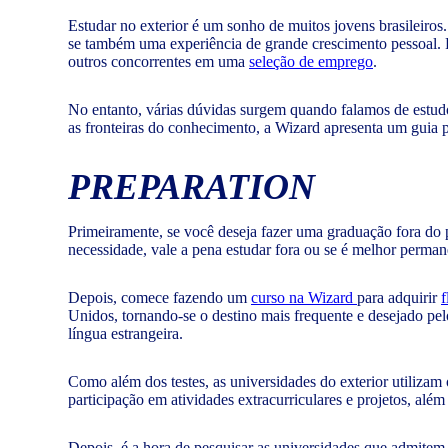
Estudar no exterior é um sonho de muitos jovens brasileiro
se também uma experiência de grande crescimento pessoal. Pa
outros concorrentes em uma
seleção de emprego
.
No entanto, várias dúvidas surgem quando falamos de estud
as fronteiras do conhecimento, a Wizard apresenta um guia pa
PREPARATION
Primeiramente, se você deseja fazer uma graduação fora do p
necessidade, vale a pena estudar fora ou se é melhor perman
Depois, comece fazendo um
curso na Wizard
para adquirir
f
Unidos, tornando-se o destino mais frequente e desejado pel
língua estrangeira.
Como além dos testes, as universidades do exterior utilizam 
participação em atividades extracurriculares e projetos, alé
Depois, é a hora de pesquisar as universidades que admitem 