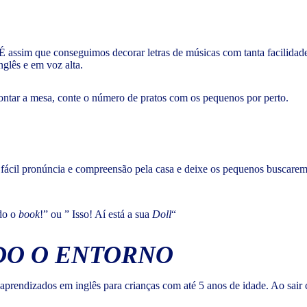
É assim que conseguimos decorar letras de músicas com tanta facilidad
nglês e em voz alta.
 montar a mesa, conte o número de pratos com os pequenos por perto.
e fácil pronúncia e compreensão pela casa e deixe os pequenos buscar
ado o
book
!” ou ” Isso! Aí está a sua
Doll
“
DO O ENTORNO
endizados em inglês para crianças com até 5 anos de idade. Ao sair c