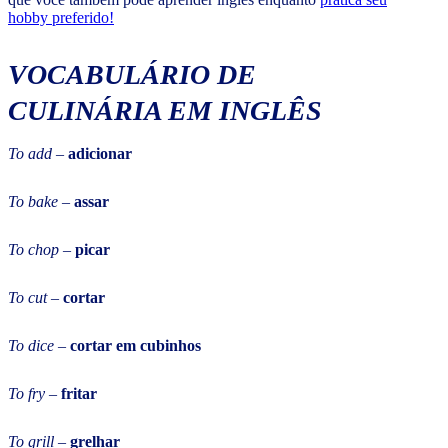
hobby preferido!
VOCABULÁRIO DE
CULINÁRIA EM INGLÊS
To add
–
adicionar
To bake
–
assar
To chop
–
picar
To cut
–
cortar
To dice
–
cortar em cubinhos
To fry
–
fritar
To grill
–
grelhar