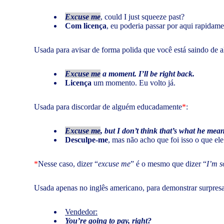
Excuse me
, could I just squeeze past?
Com licença
, eu poderia passar por aqui rapidam
Usada para avisar de forma polida que você está saindo de 
Excuse me
a moment. I’ll be right back.
Licença
um momento. Eu volto já.
Usada para discordar de alguém educadamente
*
:
Excuse me
, but I don’t think that’s what he meant
Desculpe-me
, mas não acho que foi isso o que ele 
*
Nesse caso, dizer “
excuse me
” é o mesmo que dizer “
I’m s
Usada apenas no inglês americano, para demonstrar surpresa
Vendedor:
You’re going to pay, right?