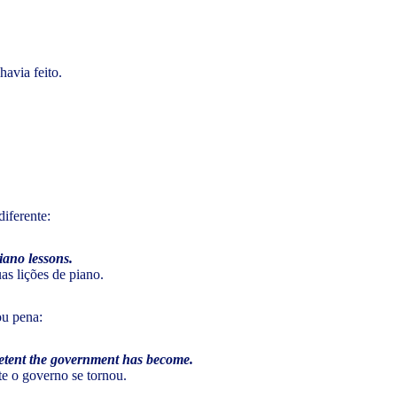
havia feito.
iferente:
iano lessons.
as lições de piano.
ou pena:
etent the government has become.
e o governo se tornou.