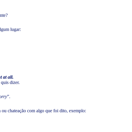
ente?
algum lugar:
 at all.
quis dizer.
orry
”.
 ou chateação com algo que foi dito, exemplo: