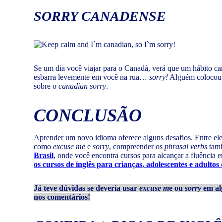
SORRY
CANADENSE
Se um dia você viajar para o Canadá, verá que um hábito ca
esbarra levemente em você na rua…
sorry!
Alguém colocou 
sobre o
canadian sorry
.
CONCLUSÃO
Aprender um novo idioma oferece alguns desafios. Entre eles
como
excuse me
e
sorry
, compreender os
phrasal verbs
tamb
Brasil
, onde você encontra cursos para alcançar a fluência e
os cursos de inglês para crianças, adolescentes e adulto
Já teve dúvidas se deveria usar
excuse m
e ou
sorry
em al
nos comentários!