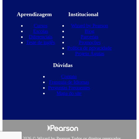
Aprendizagem
Institucional
Cursos
Wizard by Pearson
Escolas
Blog
Diferenciais
Parcerias
Teste de inglês
Promoções
Política de privacidade
Projeto Águias
Dúvidas
Contato
Franquia de Idiomas
Perguntas Frequentes
Mapa do site
Copyright 2026 © Wizard by Pearson Todos os direitos reservados.