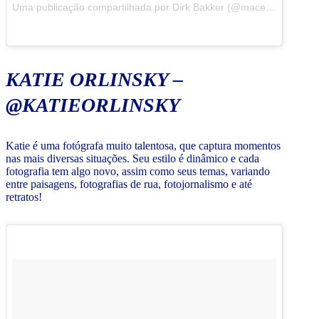
Uma publicação compartilhada por Dirk Bakker (@macenzo) em
Ab
KATIE ORLINSKY –
@KATIEORLINSKY
Katie é uma fotógrafa muito talentosa, que captura momentos
nas mais diversas situações. Seu estilo é dinâmico e cada
fotografia tem algo novo, assim como seus temas, variando
entre paisagens, fotografias de rua, fotojornalismo e até
retratos!