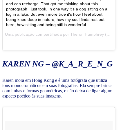
and can recharge. That got me thinking about this
photograph I just took. In one way it's a dog sitting on a
log in a lake. But even more true it's how I feel about
being knee deep in nature, how my soul finds rest out
here, how sitting and being still is wonderful.
Uma publicação compartilhada por Theron Humphrey (@thiswildidea) em
KAREN NG – @K_A_R_E_N_G
Karen mora em Hong Kong e é uma fotógrafa que utiliza
tons monocromáticos em suas fotografias. Ela sempre brinca
com linhas e formas geométricas, e não deixa de ligar algum
aspecto poético às suas imagens.