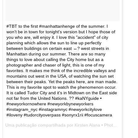
#TBT to the first #manhattanhenge of the summer. I
won't be in town for tonight's version but I hope those of
you who are, will enjoy it. I love this "accident" of city
planning which allows the sun to line up perfectly
between buildings on certain east ↔? west streets in
Manhattan during our summer. There are so many
things to love about calling the City home but as a
photographer and chaser of light, this is one of my
favorites. It makes me think of the incredible valleys and
mountains out west in the USA, of watching the sun set
between their peaks. Yet the peaks here, are man made.
This is my favorite spot to watch the phenomenon occur.
It is called Tudor City and it's in Midtown on the East side
not far from the United Nations. ?? #kaNYguide •
#newyorkornowhere #newyorkbynewyorkers
#instagram_nyc #instagramnyc #newyorkcitylove
#iloveny #tudorcityoverpass #sonyrx1rii #focuscamera
Uma publicação compartilhada por Kirsten Alana • Photographer (@kirstenalana) em