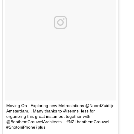
Moving On . Exploring new Metrostations @NoordZuidlijn
Amsterdam. . Many thanks to @senns_less for
organizing this great instameet together with
@BenthemCrouwelArchitects. . #NZLbenthemCrouwel
#ShotoniPhone7plus