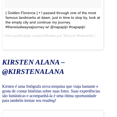
{ Golden Florence } • I passed through one of the most
famous landmarks at dawn, just in time to stop by, look at
the empty city and continue my journey.
#thereisalwaysajourney w/ @napapijri #napapijri
Uma publicação compartilhada por Simone Bramante (@brahmino) em
KIRSTEN ALANA –
@KIRSTENALANA
Kirsten é uma fotógrafa nova-iorquina que viaja bastante e
gosta de contar histórias sobre suas fotos. Suas experiências
são fantásticas e acompanhá-la é uma ótima oportunidade
para também treinar seu
reading
!