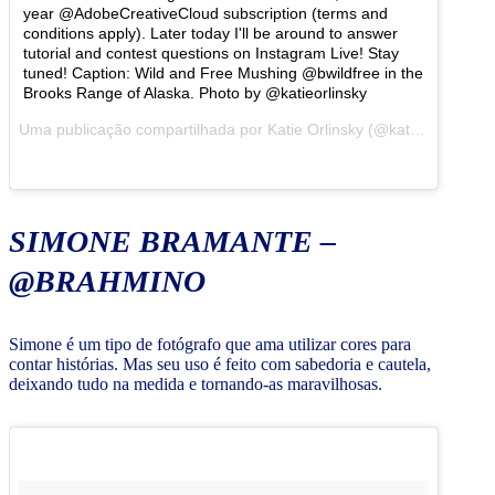
year @AdobeCreativeCloud subscription (terms and
conditions apply). Later today I'll be around to answer
tutorial and contest questions on Instagram Live! Stay
tuned! Caption: Wild and Free Mushing @bwildfree in the
Brooks Range of Alaska. Photo by @katieorlinsky
Uma publicação compartilhada por Katie Orlinsky (@katieorlinsky) em
SIMONE BRAMANTE –
@BRAHMINO
Simone é um tipo de fotógrafo que ama utilizar cores para
contar histórias. Mas seu uso é feito com sabedoria e cautela,
deixando tudo na medida e tornando-as maravilhosas.