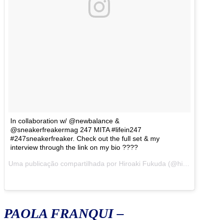
In collaboration w/ @newbalance &
@sneakerfreakermag 247 MITA #lifein247
#247sneakerfreaker. Check out the full set & my
interview through the link on my bio ????
Uma publicação compartilhada por Hiroaki Fukuda (@hirozzzz) em
PAOLA FRANQUI –