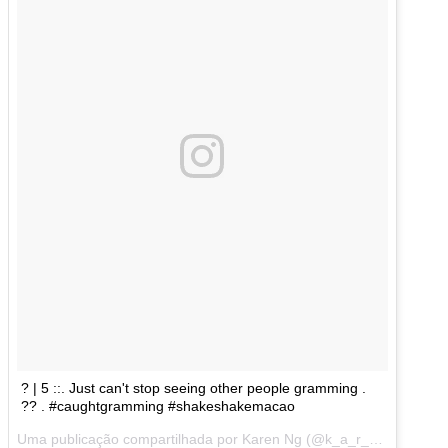
? | 5 ::. Just can't stop seeing other people gramming .
?? . #caughtgramming #shakeshakemacao
Uma publicação compartilhada por Karen Ng (@k_a_r_e_n_g) em