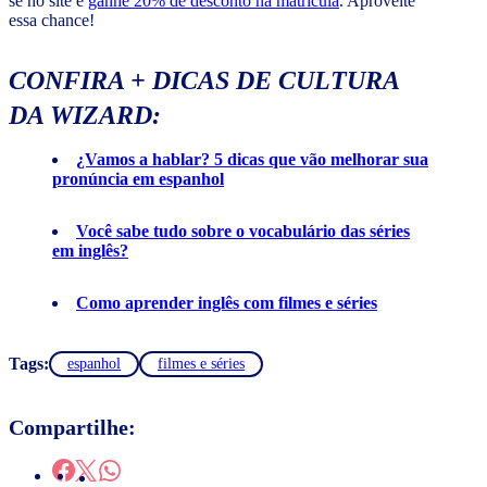
se no site e
ganhe 20% de desconto na matrícula
. Aproveite
essa chance!
CONFIRA + DICAS DE CULTURA
DA WIZARD:
¿Vamos a hablar? 5 dicas que vão melhorar sua
pronúncia em espanhol
Você sabe tudo sobre o vocabulário das séries
em inglês?
Como aprender inglês com filmes e séries
Tags:
espanhol
filmes e séries
Compartilhe: