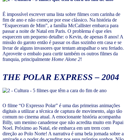
É impossível escrever uma lista sobre filmes com carinha de
fim de ano e não começar por esse clássico. Na história de
“Esqueceram de Mim”, a família McCallister embarca para
passar a noite de Natal em Paris. O problema é que eles
esquecem um pequeno detalhe: o Kevin, de apenas 8 anos! A
missão do garoto então é passar os dias sozinho em casa e se
livrar de alguns invasores que tentam atrapalhar o seu feriado.
Aproveite o embalo para curtir também os outros filmes da
franquia, principalmente
Home Alone 2
!
THE POLAR EXPRESS – 2004
O filme “O Expresso Polar” é uma das primeiras animações
digitais a utilizar a técnica de captura de movimento, algo tão
comum no cinema atual. A emocionante história acompanha
Billy, um menino canadense que não acredita muito em Papai
Noel. Próximo ao Natal, ele embarca em um trem com
direção ao Polo Norte! A narrativa é uma bela jornada sobre a
amizade e o poder de acreditar nos seus próprios sonhos. Não