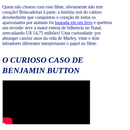
Quem não chorou com esse filme, obviamente não tem
coração! Brincadeiras à parte, a história real do catioro
desobediente que conquistou o coração de todos os
apaixonados por animais foi
baseada em um livro
e quebrou
um recorde: teve a maior estreia de bilheteria no Natal,
arrecadando U$ 14,75 milhões! Uma curiosidade: por
abranger catorze anos da vida de Marley, vinte e dois
labradores diferentes interpretaram o papel no filme.
O CURIOSO CASO DE
BENJAMIN BUTTON