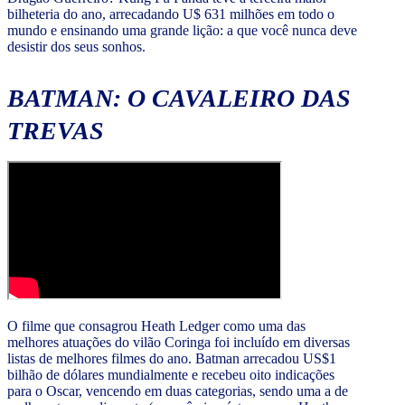
bilheteria do ano, arrecadando U$ 631 milhões em todo o
mundo e ensinando uma grande lição: a que você nunca deve
desistir dos seus sonhos.
BATMAN: O CAVALEIRO DAS
TREVAS
O filme que consagrou Heath Ledger como uma das
melhores atuações do vilão Coringa foi incluído em diversas
listas de melhores filmes do ano. Batman arrecadou US$1
bilhão de dólares mundialmente e recebeu oito indicações
para o Oscar, vencendo em duas categorias, sendo uma a de