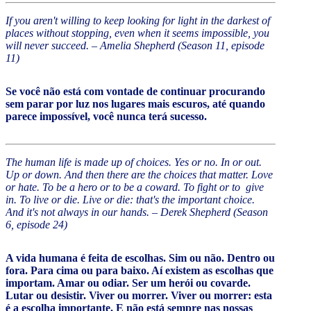
If you aren't willing to keep looking for light in the darkest of
places without stopping, even when it seems impossible, you
will never succeed. – Amelia Shepherd (Season 11, episode
11)
Se você não está com vontade de continuar procurando
sem parar por luz nos lugares mais escuros, até quando
parece impossível, você nunca terá sucesso.
The human life is made up of choices. Yes or no. In or out.
Up or down. And then there are the choices that matter. Love
or hate. To be a hero or to be a coward. To fight or to give
in. To live or die. Live or die: that's the important choice.
And it's not always in our hands. – Derek Shepherd (Season
6, episode 24)
A vida humana é feita de escolhas. Sim ou não. Dentro ou
fora. Para cima ou para baixo. Aí existem as escolhas que
importam. Amar ou odiar. Ser um herói ou covarde.
Lutar ou desistir. Viver ou morrer. Viver ou morrer: esta
é a escolha importante. E não está sempre nas nossas