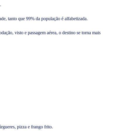
o.
edade, tanto que 99% da população é alfabetizada.
odação, visto e passagem aérea, o destino se torna mais
gueres, pizza e frango frito.