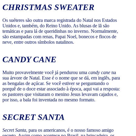
CHRISTMAS SWEATER
Os suéteres são outra marca registrada do Natal nos Estados
Unidos e, também, do Reino Unido. As blusas de lã são
temáticas e para lá de queridinhas no inverno. Normalmente,
são estampadas com renas, Papai Noel, bonecos e flocos de
neve, entre outros símbolos natalinos.
CANDY CANE
Muito provavelmente você já pendurou uma
candy cane
na
sua árvore de Natal. Esse é o nome que se dá, em inglês, para
as bengalas de açúcar. Se você estiver se perguntando o
porquê de o doce estar associado à época, aqui vai a resposta:
os pastores que visitaram o menino Jesus levavam cajados e,
por isso, a bala foi inventada no mesmo formato.
SECRET SANTA
Secret Santa
, para os americanos, é o nosso famoso amigo
secreto. Assim como acontece no Brasil, na brincadeira, os