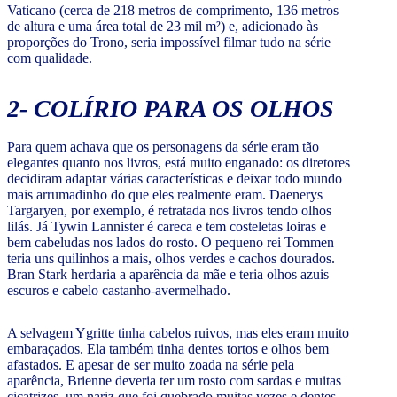
Vaticano (cerca de 218 metros de comprimento, 136 metros
de altura e uma área total de 23 mil m²) e, adicionado às
proporções do Trono, seria impossível filmar tudo na série
com qualidade.
2- COLÍRIO PARA OS OLHOS
Para quem achava que os personagens da série eram tão
elegantes quanto nos livros, está muito enganado: os diretores
decidiram adaptar várias características e deixar todo mundo
mais arrumadinho do que eles realmente eram. Daenerys
Targaryen, por exemplo, é retratada nos livros tendo olhos
lilás. Já Tywin Lannister é careca e tem costeletas loiras e
bem cabeludas nos lados do rosto. O pequeno rei Tommen
teria uns quilinhos a mais, olhos verdes e cachos dourados.
Bran Stark herdaria a aparência da mãe e teria olhos azuis
escuros e cabelo castanho-avermelhado.
A selvagem Ygritte tinha cabelos ruivos, mas eles eram muito
embaraçados. Ela também tinha dentes tortos e olhos bem
afastados. E apesar de ser muito zoada na série pela
aparência, Brienne deveria ter um rosto com sardas e muitas
cicatrizes, um nariz que foi quebrado muitas vezes e dentes