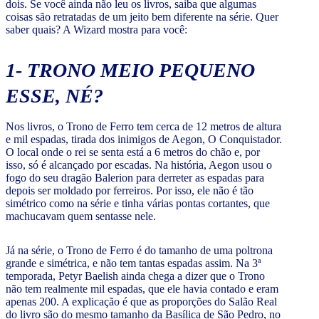
dois. Se você ainda não leu os livros, saiba que algumas
coisas são retratadas de um jeito bem diferente na série. Quer
saber quais? A Wizard mostra para você:
1- TRONO MEIO PEQUENO
ESSE, NÉ?
Nos livros, o Trono de Ferro tem cerca de 12 metros de altura
e mil espadas, tirada dos inimigos de Aegon, O Conquistador.
O local onde o rei se senta está a 6 metros do chão e, por
isso, só é alcançado por escadas. Na história, Aegon usou o
fogo do seu dragão Balerion para derreter as espadas para
depois ser moldado por ferreiros. Por isso, ele não é tão
simétrico como na série e tinha várias pontas cortantes, que
machucavam quem sentasse nele.
Já na série, o Trono de Ferro é do tamanho de uma poltrona
grande e simétrica, e não tem tantas espadas assim. Na 3ª
temporada, Petyr Baelish ainda chega a dizer que o Trono
não tem realmente mil espadas, que ele havia contado e eram
apenas 200. A explicação é que as proporções do Salão Real
do livro são do mesmo tamanho da Basílica de São Pedro, no