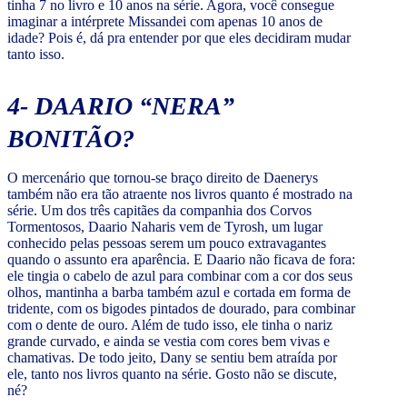
tinha 7 no livro e 10 anos na série. Agora, você consegue
imaginar a intérprete Missandei com apenas 10 anos de
idade? Pois é, dá pra entender por que eles decidiram mudar
tanto isso.
4- DAARIO “NERA”
BONITÃO?
O mercenário que tornou-se braço direito de Daenerys
também não era tão atraente nos livros quanto é mostrado na
série. Um dos três capitães da companhia dos Corvos
Tormentosos, Daario Naharis vem de Tyrosh, um lugar
conhecido pelas pessoas serem um pouco extravagantes
quando o assunto era aparência. E Daario não ficava de fora:
ele tingia o cabelo de azul para combinar com a cor dos seus
olhos, mantinha a barba também azul e cortada em forma de
tridente, com os bigodes pintados de dourado, para combinar
com o dente de ouro. Além de tudo isso, ele tinha o nariz
grande curvado, e ainda se vestia com cores bem vivas e
chamativas. De todo jeito, Dany se sentiu bem atraída por
ele, tanto nos livros quanto na série. Gosto não se discute,
né?