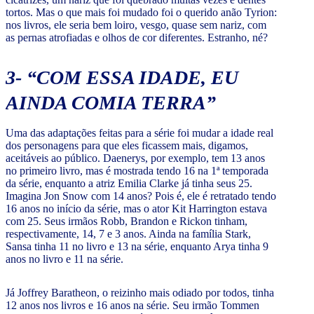
tortos. Mas o que mais foi mudado foi o querido anão Tyrion:
nos livros, ele seria bem loiro, vesgo, quase sem nariz, com
as pernas atrofiadas e olhos de cor diferentes. Estranho, né?
3- “COM ESSA IDADE, EU
AINDA COMIA TERRA”
Uma das adaptações feitas para a série foi mudar a idade real
dos personagens para que eles ficassem mais, digamos,
aceitáveis ao público. Daenerys, por exemplo, tem 13 anos
no primeiro livro, mas é mostrada tendo 16 na 1ª temporada
da série, enquanto a atriz Emilia Clarke já tinha seus 25.
Imagina Jon Snow com 14 anos? Pois é, ele é retratado tendo
16 anos no início da série, mas o ator Kit Harrington estava
com 25. Seus irmãos Robb, Brandon e Rickon tinham,
respectivamente, 14, 7 e 3 anos. Ainda na família Stark,
Sansa tinha 11 no livro e 13 na série, enquanto Arya tinha 9
anos no livro e 11 na série.
Já Joffrey Baratheon, o reizinho mais odiado por todos, tinha
12 anos nos livros e 16 anos na série. Seu irmão Tommen