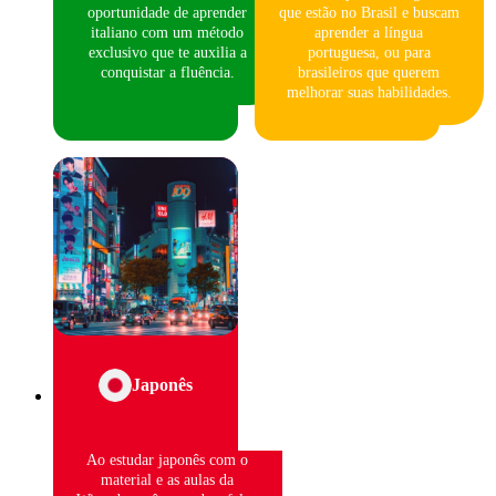
oportunidade de aprender
que estão no Brasil e buscam
italiano com um método
aprender a língua
exclusivo que te auxilia a
portuguesa, ou para
conquistar a fluência.
brasileiros que querem
melhorar suas habilidades.
Japonês
Ao estudar japonês com o
material e as aulas da