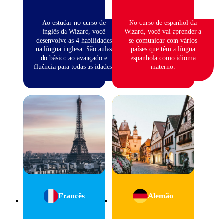
Ao estudar no curso de
No curso de espanhol da
inglês da Wizard, você
Wizard, você vai aprender a
desenvolve as 4 habilidades
se comunicar com vários
na língua inglesa. São aulas
países que têm a língua
do básico ao avançado e
espanhola como idioma
fluência para todas as idades.
materno.
Francês
Alemão