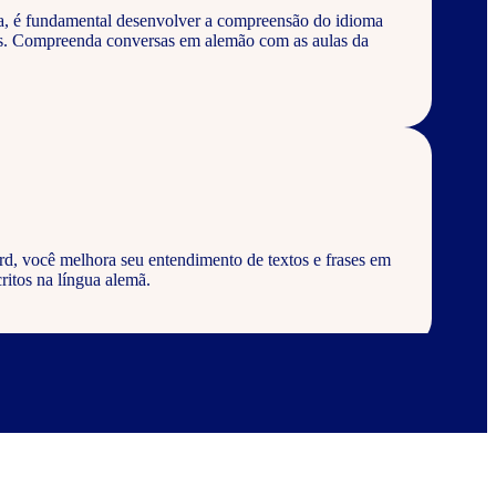
a, é fundamental desenvolver a compreensão do idioma
os. Compreenda conversas em alemão com as aulas da
d, você melhora seu entendimento de textos e frases em
ritos na língua alemã.
rd, aprenda a escrever palavras, frases e textos em