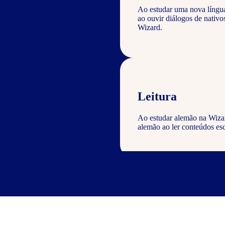
Ao estudar uma nova língu
ao ouvir diálogos de nativ
Wizard.
Leitura
Ao estudar alemão na Wizar
alemão ao ler conteúdos esc
Escrita
Com o curso de alemão Wiza