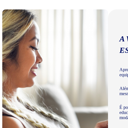
A
E
Apre
equi
Além
mesm
É po
educ
moda