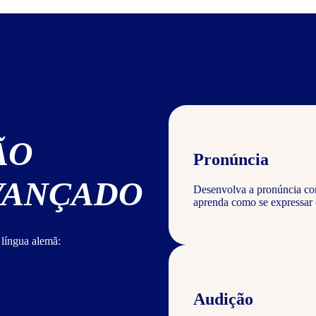
ÃO
Pronúncia
AVANÇADO
Desenvolva a pronúncia cor
aprenda como se expressar
 língua alemã:
Audição