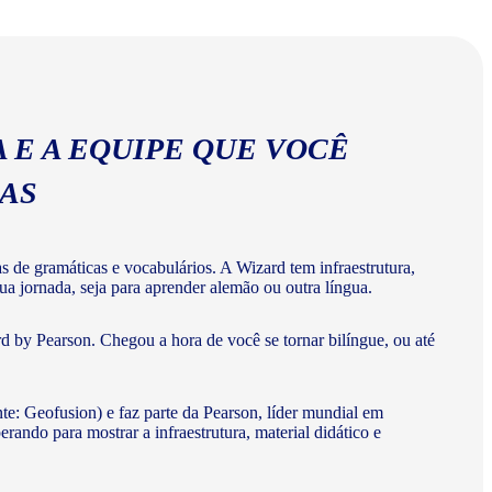
abulários corretos da língua alemã.
 E A EQUIPE QUE VOCÊ
MAS
de gramáticas e vocabulários. A Wizard tem infraestrutura,
ua jornada, seja para aprender alemão ou outra língua.
 by Pearson. Chegou a hora de você se tornar bilíngue, ou até
te: Geofusion) e faz parte da Pearson, líder mundial em
do para mostrar a infraestrutura, material didático e