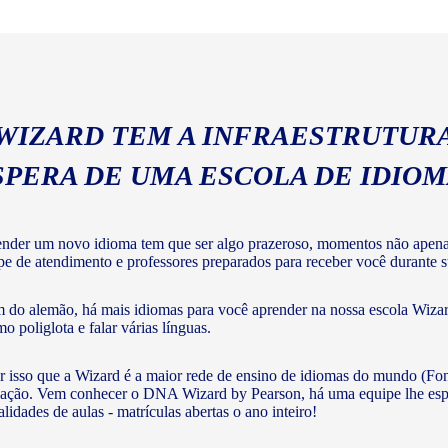
geral com a gramática e voc
 WIZARD TEM A INFRAESTRUTURA
SPERA DE UMA ESCOLA DE IDIO
nder um novo idioma tem que ser algo prazeroso, momentos não apenas 
pe de atendimento e professores preparados para receber você durante s
 do alemão, há mais idiomas para você aprender na nossa escola Wizard
o poliglota e falar várias línguas.
r isso que a Wizard é a maior rede de ensino de idiomas do mundo (Fon
ação. Vem conhecer o DNA Wizard by Pearson, há uma equipe lhe esperan
lidades de aulas - matrículas abertas o ano inteiro!