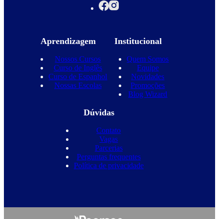
Aprendizagem
Institucional
Nossos Cursos
Quem Somos
Curso de Inglês
Equipe
Curso de Espanhol
Novidades
Nossas Escolas
Promoções
Blog Wizard
Dúvidas
Contato
Vagas
Parcerias
Perguntas frequentes
Política de privacidade