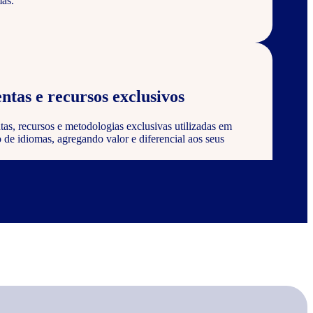
as.
ntas e recursos exclusivos
tas, recursos e metodologias exclusivas utilizadas em
de idiomas, agregando valor e diferencial aos seus
 certificação
 ser reconhecido e certificado pela Wizard, agregando
onstrando compromisso com a qualidade e excelência