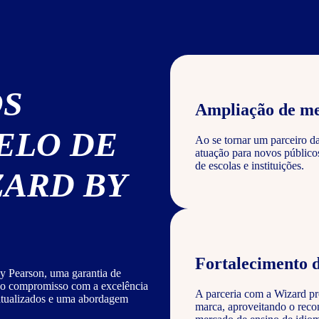
OS
Ampliação de m
ELO DE
Ao se tornar um parceiro d
atuação para novos público
de escolas e instituições.
ZARD BY
Fortalecimento 
y Pearson, uma garantia de
sso compromisso com a excelência
A parceria com a Wizard pro
 atualizados e uma abordagem
marca, aproveitando o reco