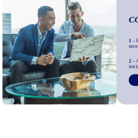
C
1
– P
nece
2
– A
inic