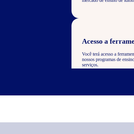
mercado de ensino de idiom
Acesso a ferrame
Você terá acesso a ferramen
nossos programas de ensino 
serviços.
Reconhecimento e
Como parceiro, você poderá
valor à sua empresa e dem
nos serviços oferecidos.