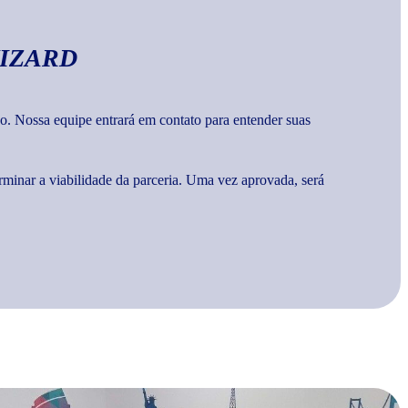
IZARD
o. Nossa equipe entrará em contato para entender suas
rminar a viabilidade da parceria. Uma vez aprovada, será