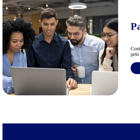
P
Conf
pelo