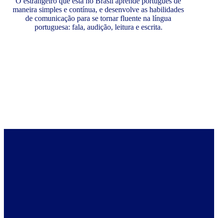
O estrangeiro que está no Brasil aprende português de
maneira simples e contínua, e desenvolve as habilidades
de comunicação para se tornar fluente na língua
portuguesa: fala, audição, leitura e escrita.