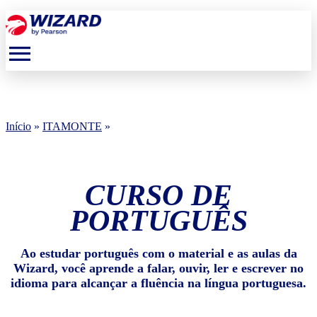
menu
Início
»
ITAMONTE
»
CURSO DE
PORTUGUÊS
Ao estudar português com o material e as aulas da
Wizard, você aprende a falar, ouvir, ler e escrever no
idioma para alcançar a fluência na língua portuguesa.