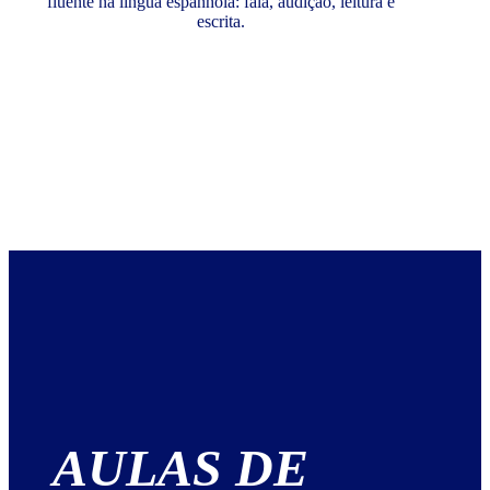
fluente na língua espanhola: fala, audição, leitura e
escrita.
AULAS DE